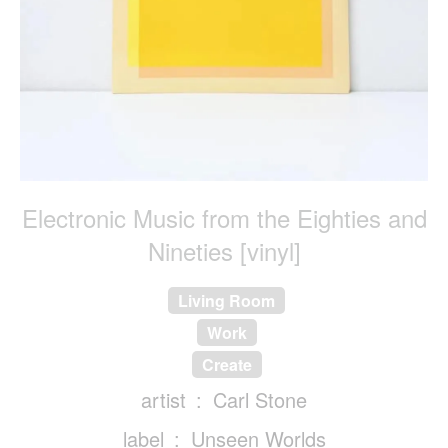
Electronic Music from the Eighties and
Nineties [vinyl]
Living Room
Work
Create
artist
Carl Stone
label
Unseen Worlds