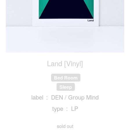
Land [Vinyl]
Bed Room
Sleep
label
DEN / Group Mind
type
LP
sold out