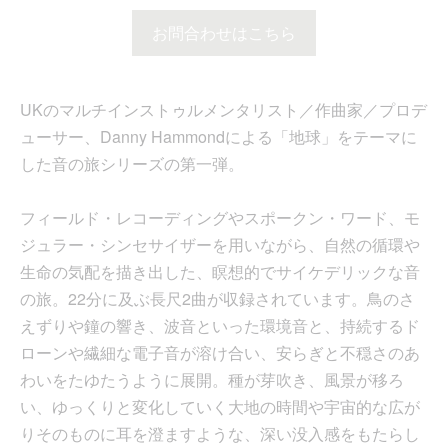
お問合わせはこちら
UKのマルチインストゥルメンタリスト／作曲家／プロデ
ューサー、Danny Hammondによる「地球」をテーマに
した音の旅シリーズの第一弾。
フィールド・レコーディングやスポークン・ワード、モ
ジュラー・シンセサイザーを用いながら、自然の循環や
生命の気配を描き出した、瞑想的でサイケデリックな音
の旅。22分に及ぶ長尺2曲が収録されています。鳥のさ
えずりや鐘の響き、波音といった環境音と、持続するド
ローンや繊細な電子音が溶け合い、安らぎと不穏さのあ
わいをたゆたうように展開。種が芽吹き、風景が移ろ
い、ゆっくりと変化していく大地の時間や宇宙的な広が
りそのものに耳を澄ますような、深い没入感をもたらし