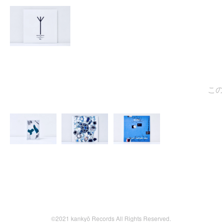
この商
©2021 kankyō Records All Rights Reserved.