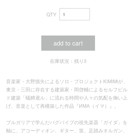
QTY
add to cart
在庫状況：残り3
音楽家・大野慎矢によるソロ・プロジェクトKiMiMiが、
東京・三田に存在する建築家・岡啓輔によるセルフビル
ド建築「蟻鱒鳶ル」に流れる時間や人々の気配を掬い上
げ、音楽として再構築した作品『ИМА（イマ）』。
ブルガリアで学んだバグパイプの祖先楽器「ガイダ」を
軸に、アコーディオン、ギター、笛、足踏みオルガン、