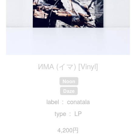
ИМА (イマ) [Vinyl]
Noon
Daze
label
conatala
type
LP
4,200円