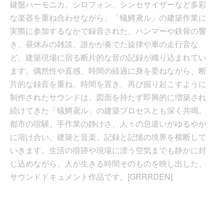
鍵盤ハーモニカ、シロフォン、シンセサイザーなど多彩
な楽器を重ね合わせながら、「蟻鱒鳶ル」の建築作業に
実際に参加するなかで録音された、ハンマーや鉄骨の響
き、昼休みの雑談、誰かが奏でた旋律や車の走行音な
ど、建築現場に宿る断片的な音の記録が織り込まれてい
ます。偶然性や直感、時間の経過に身を委ねながら、断
片的な録音を重ね、時間を置き、再び掘り起こすように
制作されたサウンドは、図面を持たず即興的に増築され
続けてきた「蟻鱒鳶ル」の建築プロセスとも深く共鳴。
都市の喧騒、手作業の静けさ、人々の息遣いがゆるやか
に溶け合い、建築と音楽、記録と記憶の境界を横断して
いきます。生活の痕跡や現場に漂う空気までも静かに封
じ込めながら、人が生きる時間そのものを映し出した、
サウンドドキュメント作品です。[GRRRDEN]