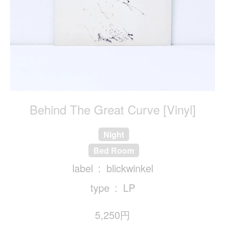
Behind The Great Curve [Vinyl]
Night
Bed Room
label
blickwinkel
type
LP
5,250円