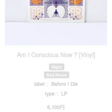
Am I Conscious Now ? [Vinyl]
Night
Bed Room
label
Before I Die
type
LP
6,100円