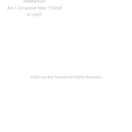
Hawksmoor
Am I Conscious Now ? [Vinyl]
6,100円
©2021 kankyō Records All Rights Reserved.