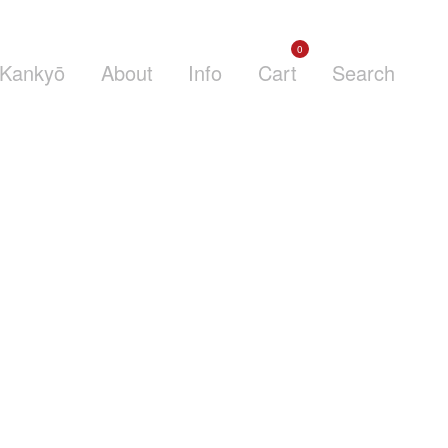
0
Kankyō
About
Info
Cart
Search