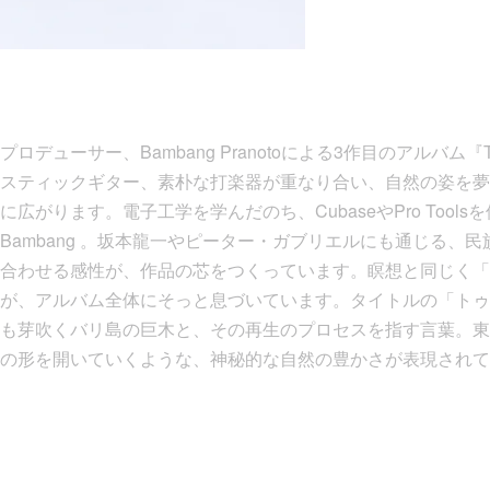
デューサー、Bambang Pranotoによる3作目のアルバム『Tu
スティックギター、素朴な打楽器が重なり合い、自然の姿を夢
広がります。電子工学を学んだのち、CubaseやPro Tool
Bambang 。坂本龍一やピーター・ガブリエルにも通じる、
合わせる感性が、作品の芯をつくっています。瞑想と同じく「
が、アルバム全体にそっと息づいています。タイトルの「トゥ
も芽吹くバリ島の巨木と、その再生のプロセスを指す言葉。東
の形を開いていくような、神秘的な自然の豊かさが表現されていま