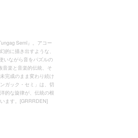
ngag Semî』。アコー
幻的に描き出すような、
sを使いながら音をパズルの
民族音楽と音楽的伝統、そ
未完成のまま変わり続け
ンガック・セミ」は、切
洋的な旋律が、伝統の根
す。[GRRRDEN]