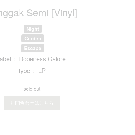
nggak Semi [Vinyl]
Night
Garden
Escape
label
Dopeness Galore
type
LP
sold out
お問合わせはこちら