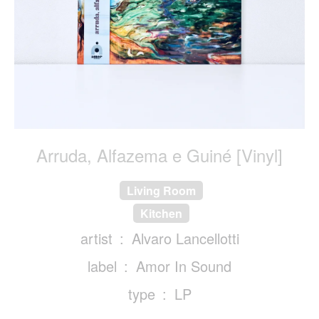
Arruda, Alfazema e Guiné [Vinyl]
Living Room
Kitchen
artist
Alvaro Lancellotti
label
Amor In Sound
type
LP