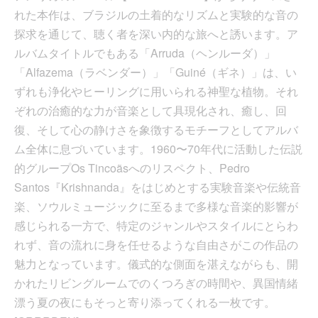
れた本作は、ブラジルの土着的なリズムと実験的な音の
探求を通じて、聴く者を深い内的な旅へと誘います。ア
ルバムタイトルでもある「Arruda（ヘンルーダ）」
「Alfazema（ラベンダー）」「Guiné（ギネ）」は、い
ずれも浄化やヒーリングに用いられる神聖な植物。それ
ぞれの治癒的な力が音楽として具現化され、癒し、回
復、そして心の静けさを象徴するモチーフとしてアルバ
ム全体に息づいています。1960〜70年代に活動した伝説
的グループOs Tincoãsへのリスペクト、Pedro
Santos『Krishnanda』をはじめとする実験音楽や伝統音
楽、ソウルミュージックに至るまで多様な音楽的影響が
感じられる一方で、特定のジャンルやスタイルにとらわ
れず、音の流れに身を任せるような自由さがこの作品の
魅力となっています。儀式的な側面を湛えながらも、開
かれたリビングルームでのくつろぎの時間や、異国情緒
漂う夏の夜にもそっと寄り添ってくれる一枚です。