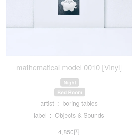
mathematical model 0010 [Vinyl]
Night
Bed Room
artist
boring tables
label
Objects & Sounds
4,850円