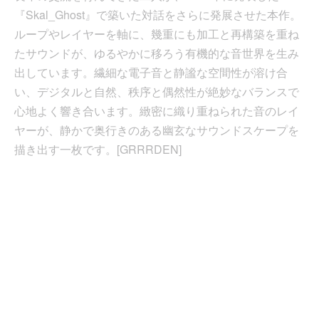
『Skal_Ghost』で築いた対話をさらに発展させた本作。
ループやレイヤーを軸に、幾重にも加工と再構築を重ね
たサウンドが、ゆるやかに移ろう有機的な音世界を生み
出しています。繊細な電子音と静謐な空間性が溶け合
い、デジタルと自然、秩序と偶然性が絶妙なバランスで
心地よく響き合います。緻密に織り重ねられた音のレイ
ヤーが、静かで奥行きのある幽玄なサウンドスケープを
描き出す一枚です。[GRRRDEN]