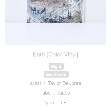
Enth [Color Vinyl]
Night
Bed Room
artist
Taylor Deupree
label
laaps
type
LP