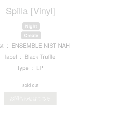
Spilla [Vinyl]
Night
Create
st
ENSEMBLE NIST-NAH
label
Black Truffle
type
LP
sold out
お問合わせはこちら