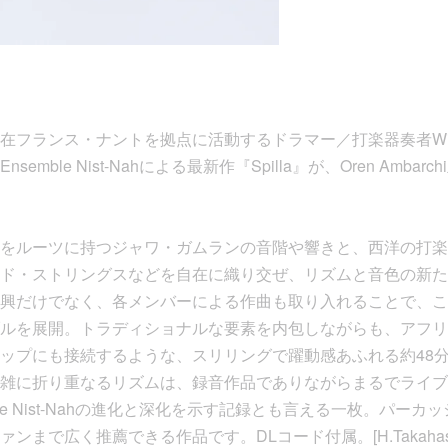
フランス・ナントを拠点に活動するドラマー／打楽器奏者Will G
mble Nist-Nahによる最新作『Spilla』が、Oren Ambarc
をルーツに持つジャワ・ガムランの音階や響きと、西洋の打楽
ド・ストリングスなどを自在に織り交ぜ、リズムと音色の新た
興だけでなく、各メンバーによる作曲も取り入れることで、こ
ルを展開。トラディショナルな要素を内包しながらも、アフリ
ップにも接続するような、スリリングで躍動感あふれる約48
雑に折り重なるリズムは、録音作品でありながらまるでライブ
ble Nist-Nahの進化と深化を示す記録とも言える一枚。パー
まで広く推薦できる作品です。DLコード付属。[H.Takahash