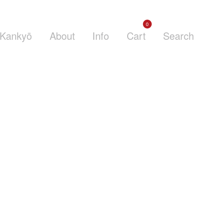
0
Kankyō
About
Info
Cart
Search