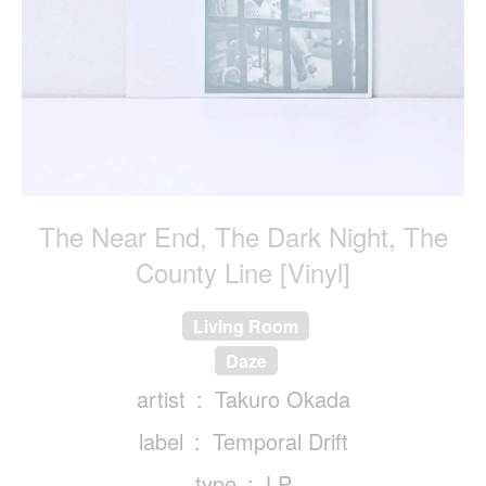
The Near End, The Dark Night, The
County Line [Vinyl]
Living Room
Daze
artist
Takuro Okada
label
Temporal Drift
type
LP