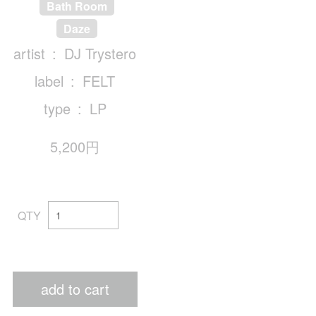
Bath Room
Daze
artist
DJ Trystero
label
FELT
type
LP
5,200円
QTY
add to cart