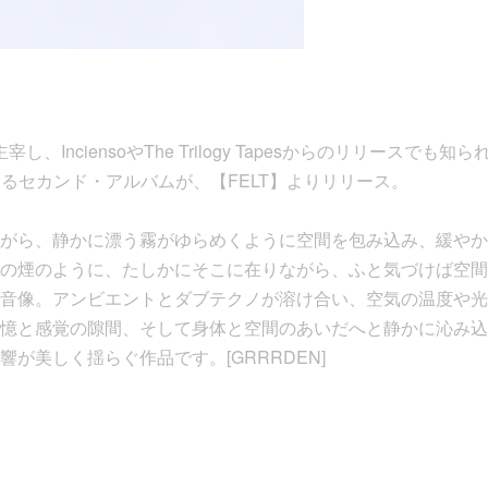
A】を主宰し、InciensoやThe Trilogy Tapesからのリリース
roによるセカンド・アルバムが、【FELT】よりリリース。
がら、静かに漂う霧がゆらめくように空間を包み込み、緩やか
の煙のように、たしかにそこに在りながら、ふと気づけば空間
音像。アンビエントとダブテクノが溶け合い、空気の温度や光
憶と感覚の隙間、そして身体と空間のあいだへと静かに沁み込
が美しく揺らぐ作品です。[GRRRDEN]