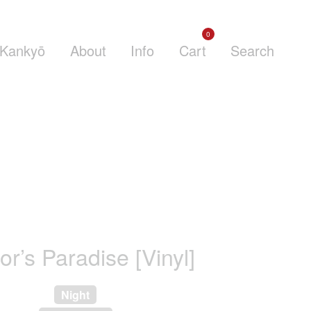
0
Kankyō
About
Info
Cart
Search
or’s Paradise [Vinyl]
Night