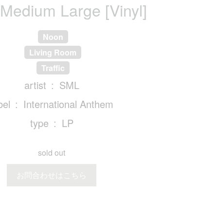
 Medium Large [Vinyl]
Noon
Living Room
Traffic
artist
SML
bel
International Anthem
type
LP
sold out
お問合わせはこちら