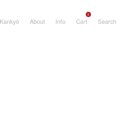
0
Kankyō
About
Info
Cart
Search