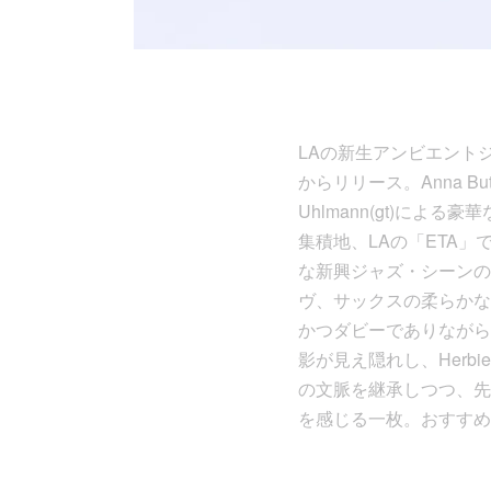
LAの新生アンビエントジャ
からリリース。Anna Butterss
Uhlmann(gt)に
集積地、LAの「ETA
な新興ジャズ・シーンの
ヴ、サックスの柔らかな
かつダビーでありながら、
影が見え隠れし、Herb
の文脈を継承しつつ、先
を感じる一枚。おすすめで