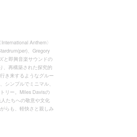
tional Anthem〉
ardrum(per)、Gregory
ジャズと即興音楽サウンドの
まり、再構築された探究的
行き来するようなグルー
、シンプルでミニマル、
Miles Davisの
、先人たちへの敬意や文化
がらも、軽快さと親しみ