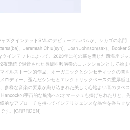
ズクインテットSMLのデビューアルバムが、シカゴの名門〈Interna
(ba)、Jeremiah Chiu(syn)、Josh Johnson(sax)、Booker St
よる豪華なクインテットによって、2023年にその幕を閉じた西海岸
」で2夜連続で録音された長編即興演奏のコレクションとして始
マイルストーン的作品。オーガニックとシンセティックの間を
メロディー、歪んだシンセとエレクトリックベースの重厚感は
多様な音楽の要素が織り込まれた美しく心地よい音のタペストリー。
ie Hancockの宇宙的な航海へのオマージュも捧げられたりと
鋭的なアプローチを持ってインテリジェンスな品性を香らせな
す。[GRRRDEN]