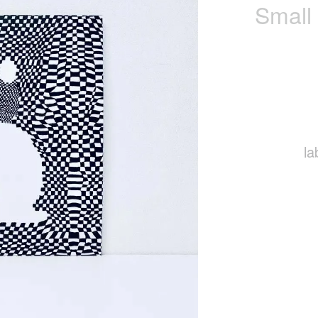
Small
la