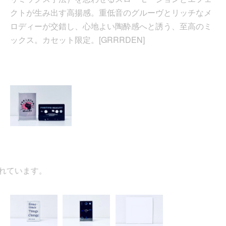
クトが生み出す高揚感。重低音のグルーヴとリッチなメ
ロディーが交錯し、心地よい陶酔感へと誘う、至高のミ
ックス。カセット限定。[GRRRDEN]
ています。