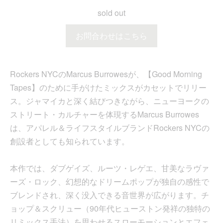
sold out
お問合わせはこちら
Rockers NYCのMarcus Burrowesが、【Good Morning
Tapes】のために手がけたミックスがカセットでリリー
ス。ジャマイカと深く結びつきながら、ニューヨークの
ストリート・カルチャーを体現するMarcus Burrowes
は、アパレル＆ライフスタイルブランドRockers NYCの
創設者としても知られています。
本作では、ダブゲイズ、ルーツ・レゲエ、甘美なラヴァ
ーズ・ロック、幻想的なドリームポップが独自の感性で
ブレンドされ、深く没入できる音世界が広がります。チ
ョップ＆スクリュー（90年代ヒューストン発祥の独特の
リミックス手法）を思わせるスローモーションとエフェ