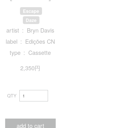
Escape
Daze
artist
Bryn Davis
label
Edições CN
type
Cassette
2,350円
QTY
add to cart