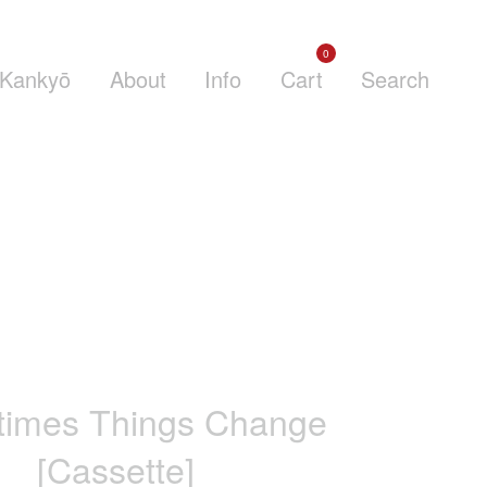
0
Kankyō
About
Info
Cart
Search
imes Things Change
[Cassette]