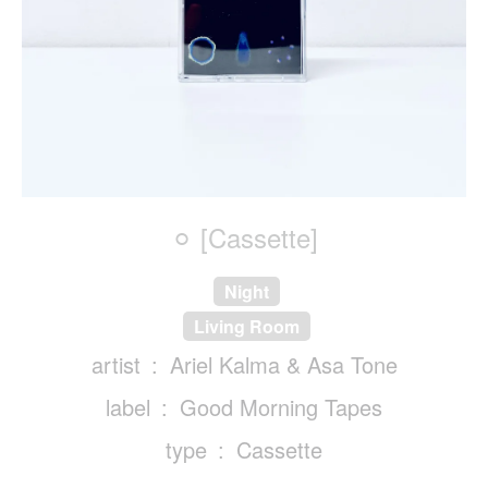
⚪︎ [Cassette]
Night
Living Room
artist
Ariel Kalma & Asa Tone
label
Good Morning Tapes
type
Cassette