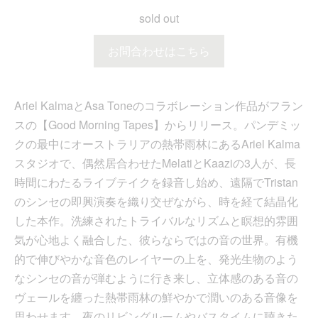
sold out
お問合わせはこちら
Ariel KalmaとAsa Toneのコラボレーション作品がフラン
スの【Good Morning Tapes】からリリース。パンデミッ
クの最中にオーストラリアの熱帯雨林にあるAriel Kalma
スタジオで、偶然居合わせたMelatiとKaaziの3人が、長
時間にわたるライブテイクを録音し始め、遠隔でTristan
のシンセの即興演奏を織り交ぜながら、時を経て結晶化
した本作。洗練されたトライバルなリズムと瞑想的雰囲
気が心地よく融合した、彼らならではの音の世界。有機
的で伸びやかな音色のレイヤーの上を、発光生物のよう
なシンセの音が弾むように行き来し、立体感のある音の
ヴェールを纏った熱帯雨林の鮮やかで潤いのある音像を
思わせます。夜のリビングルームやバスタイムに聴きた