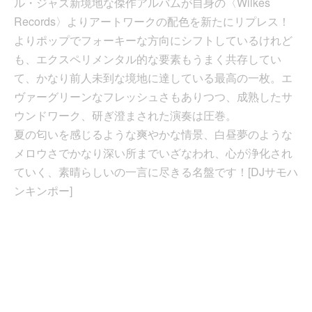
ル・ジャズ新境地な傑作アルバムが自身の〈Wilkes
Records〉よりアートワークの配色を新たにリプレス！
よりポップでフォーキーな方向にシフトしているけれど
も、エクスペリメンタル的な要素もうまく共存してい
て、かなり前人未到な境地に達している最高の一枚。エ
ヴァーグリーンなフレッシュさもありつつ、成熟したサ
ウンドワーク、研ぎ澄まされた演奏は圧巻。
夏の匂いを感じるような爽やかな情景、白昼夢のような
メロウさでかなり深い所までいざなわれ、心が浄化され
ていく、素晴らしいの一言に尽きる名盤です！[DJサモハ
ンキンポー]