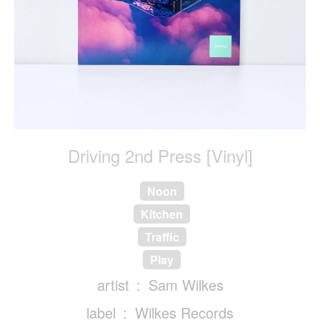
Driving 2nd Press [Vinyl]
Noon
Kitchen
Traffic
Play
artist
Sam Wilkes
label
Wilkes Records