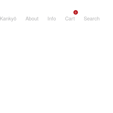
0
Kankyō
About
Info
Cart
Search