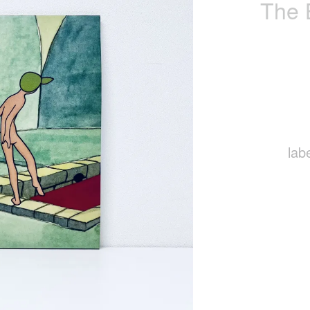
The 
lab