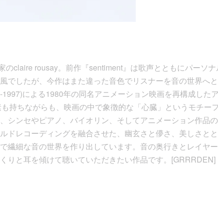
のclaire rousay。前作『sentiment』は歌声とともにパ
風でしたが、今作はまた違った音色でリスナーを音の世界へと
(1923-1997)による1980年の同名アニメーション映画を再構成したアル
要素も持ちながらも、映画の中で象徴的な「心臓」というモチー
、シンセやピアノ、バイオリン、そしてアニメーション作品の
ルドレコーディングを融合させた、幽玄さと儚さ、美しさとと
で繊細な音の世界を作り出しています。音の奥行きとレイヤー
くりと耳を傾けて聴いていただきたい作品です。[GRRRDEN]