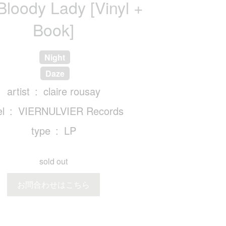
Bloody Lady [Vinyl +
Book]
Night
Daze
artist
claire rousay
el
VIERNULVIER Records
type
LP
sold out
お問合わせはこちら