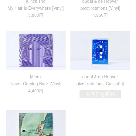
Klinck Trio
dudal & de Roover
My Hair Is Everywhere [Vinyl]
pivot rotations [Vinyl]
5,800円
4,950円
Miaux
dudal & de Roover
Never Coming Back [Vinyl]
pivot rotations [Cassette]
4,400円
お問合せ商品