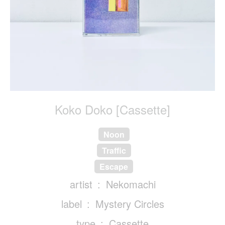
Koko Doko [Cassette]
Noon
Traffic
Escape
artist
Nekomachi
label
Mystery Circles
type
Cassette