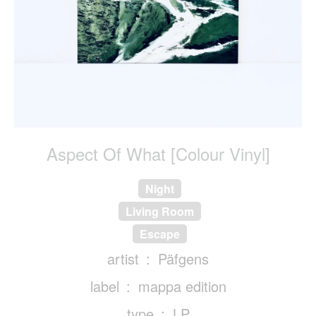
Aspect Of What [Colour Vinyl]
Night
Living Room
Escape
artist
Päfgens
label
mappa edition
type
LP