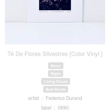
Té De Flores Silvestres [Color Vinyl ]
Noon
Night
Living Room
Bed Room
artist
Federico Durand
label
IIKKI