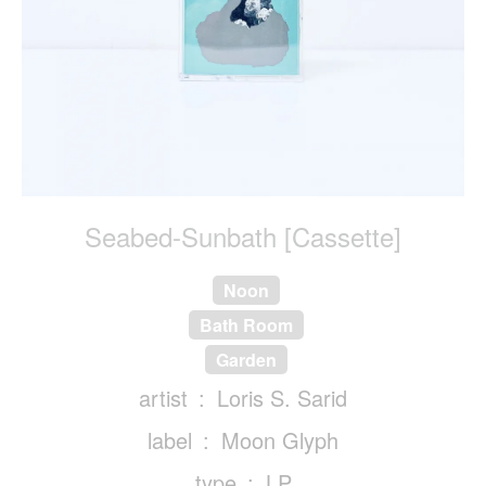
Seabed​-​Sunbath [Cassette]
Noon
Bath Room
Garden
artist
Loris S. Sarid
label
Moon Glyph
type
LP