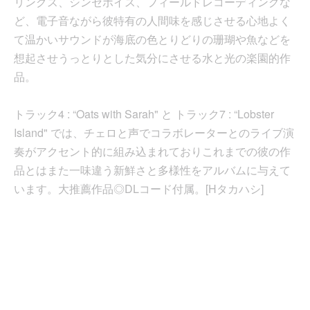
リングス、シンセボイス、フィールドレコーディングな
ど、電子音ながら彼特有の人間味を感じさせる心地よく
て温かいサウンドが海底の色とりどりの珊瑚や魚などを
想起させうっとりとした気分にさせる水と光の楽園的作
品。
トラック4 : “Oats with Sarah" と トラック7 : “Lobster
Island" では、チェロと声でコラボレーターとのライブ演
奏がアクセント的に組み込まれておりこれまでの彼の作
品とはまた一味違う新鮮さと多様性をアルバムに与えて
います。大推薦作品◎DLコード付属。[Hタカハシ]