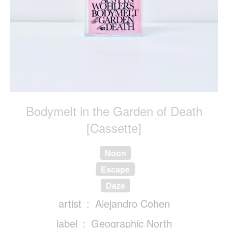
Bodymelt in the Garden of Death
[Cassette]
Noon
Escape
Daze
artist
Alejandro Cohen
label
Geographic North