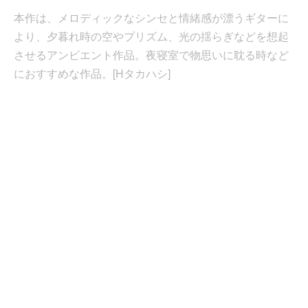
本作は、メロディックなシンセと情緒感が漂うギターに
より、夕暮れ時の空やプリズム、光の揺らぎなどを想起
させるアンビエント作品。夜寝室で物思いに耽る時など
におすすめな作品。[Hタカハシ]