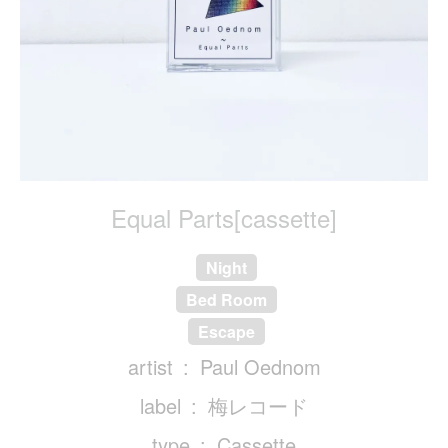
Equal Parts[cassette]
Night
Bed Room
Escape
artist
Paul Oednom
label
梅レコード
type
Cassette