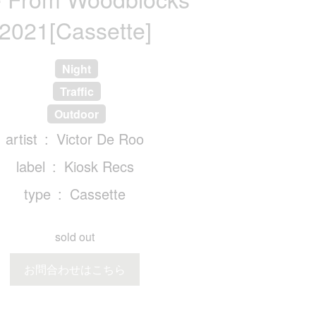
2021[Cassette]
Night
Traffic
Outdoor
artist
Victor De Roo
label
Kiosk Recs
type
Cassette
sold out
お問合わせはこちら