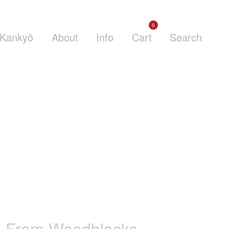
0
Kankyō
About
Info
Cart
Search
e From Woodblocks