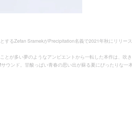
Zefan SramekがPrecipitation名義で2021年秋にリリ
ことが多い夢のようなアンビエントから一転した本作は、吹き
Mサウンド。甘酸っぱい青春の思い出が蘇る夏にぴったりな一本。