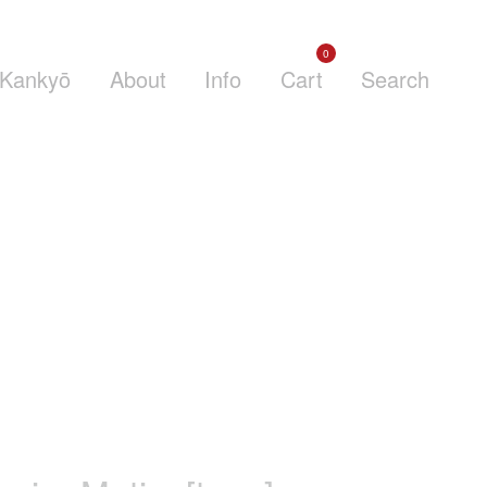
0
Kankyō
About
Info
Cart
Search