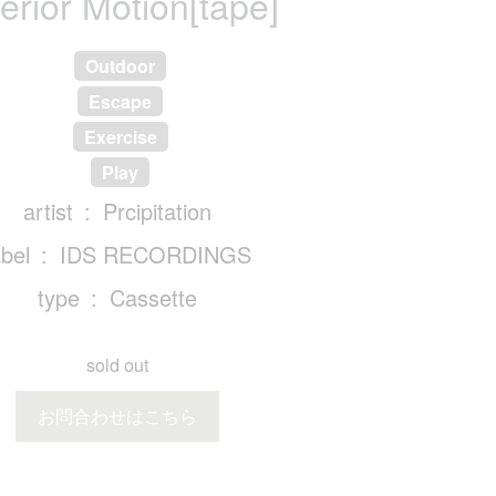
terior Motion[tape]
Outdoor
Escape
Exercise
Play
artist
Prcipitation
abel
IDS RECORDINGS
type
Cassette
sold out
お問合わせはこちら