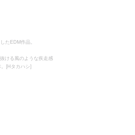
ースしたEDM作品。
抜ける風のような疾走感
[Hタカハシ]