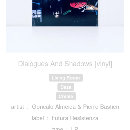
Dialogues And Shadows [vinyl]
Living Room
Daze
Create
artist
Goncalo Almeida & Pierre Bastien
label
Futura Resistenza
type
LP