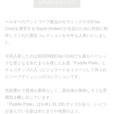
お問合わせはこちら
ベルギーのアントワープ拠点のセラミックラボ[Clay
Club]を運営する”Sigrid Volders”が当店のために特別に制
作してくれた限定コレクションを今年も入荷いたしまし
た。
今回入荷したのは前回同様[Clay Club]でも最もベーシッ
クな形となる水たまりを模したお皿『Puddle Plate』と
チョコチップの入ったジェラードをイメージして作られ
たソープディッシュのコレクションです。
色彩豊かで質感も素晴らしく、器自体が美味しそうな雰
囲気を醸し出しています。
『Puddle Plate』はS.M.L.XL.2XLサイズがあり、いくつ
か並んでいる姿は水たまりや地形のよう。