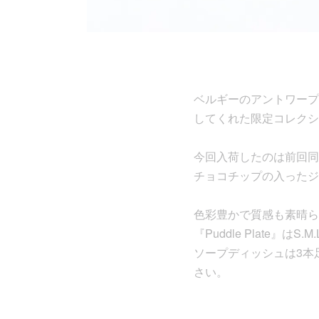
ベルギーのアントワープ拠点の
してくれた限定コレクシ
今回入荷したのは前回同様[
チョコチップの入ったジ
色彩豊かで質感も素晴ら
『Puddle Plate』
ソープディッシュは3本
さい。