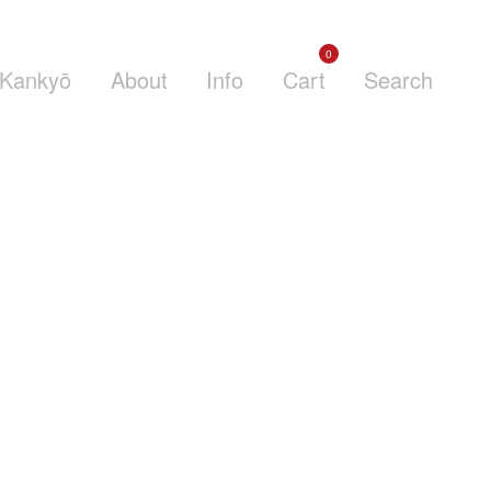
0
Kankyō
About
Info
Cart
Search