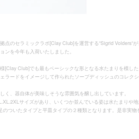
セラミックラボ[Clay Club]を運営する”Sigrid Volde
ョンを今年も入荷いたしました。
Clay Club]でも最もベーシックな形となる水たまりを模したお皿『
ェラードをイメージして作られたソープディッシュのコレクシ
しく、器自体が美味しそうな雰囲気を醸し出しています。
はS.M.L.XL.2XLサイズがあり、いくつか並んでいる姿は水たまり
足のついたタイプと平皿タイプの２種類となります。是非実物