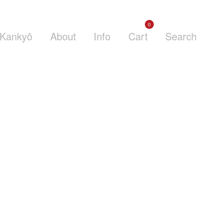
0
Kankyō
About
Info
Cart
Search