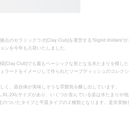
セラミックラボ[Clay Club]を運営する”Sigrid Volde
ョンを今年も入荷いたしました。
Clay Club]でも最もベーシックな形となる水たまりを模したお皿『
ェラードをイメージして作られたソープディッシュのコレクシ
しく、器自体が美味しそうな雰囲気を醸し出しています。
はS.M.L.XL.2XLサイズがあり、いくつか並んでいる姿は水たまり
足のついたタイプと平皿タイプの２種類となります。是非実物