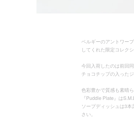
ベルギーのアントワープ拠点の
してくれた限定コレクシ
今回入荷したのは前回同様[
チョコチップの入ったジ
色彩豊かで質感も素晴ら
『Puddle Plate』
ソープディッシュは3本
さい。