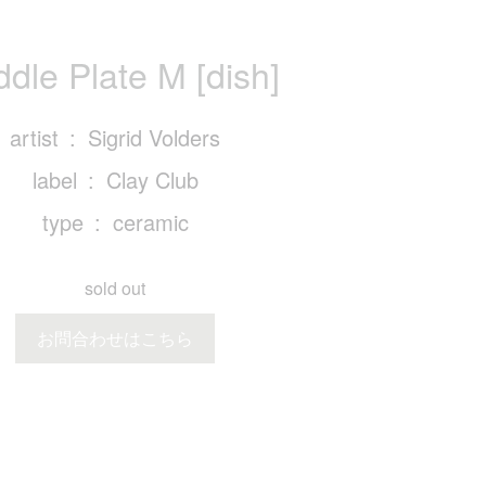
dle Plate M [dish]
artist
Sigrid Volders
label
Clay Club
type
ceramic
sold out
お問合わせはこちら