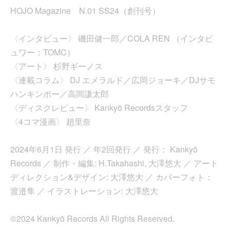
HOJO Magazine N.01 SS24（創刊号）
〈インタビュー〉 磯田健一郎／COLA REN （インタビ
ュワー：TOMC）
〈アート〉 杉野ギーノス
〈連載コラム〉 DJ エメラルド／広岡ジョーキ／DJサモ
ハンキンポー／高岡謙太郎
〈ディスクレビュー〉 Kankyō Recordsスタッフ
〈4コマ漫画〉 趙里奈
2024年6月1日 発行 ／ 年2回発行 ／ 発行： Kankyō
Records ／ 制作・編集: H.Takahashi, 大澤悠大 ／ アート
ディレクション&デザイン: 大澤悠大 ／ カバーフォト：
渡邉隼 ／ イラストレーション: 大澤悠大
©2024 Kankyō Records All Rights Reserved.