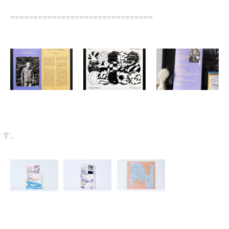
===============================
。