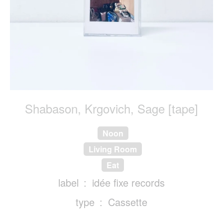
Shabason, Krgovich, Sage [tape]
Noon
Living Room
Eat
label
idée fixe records
type
Cassette