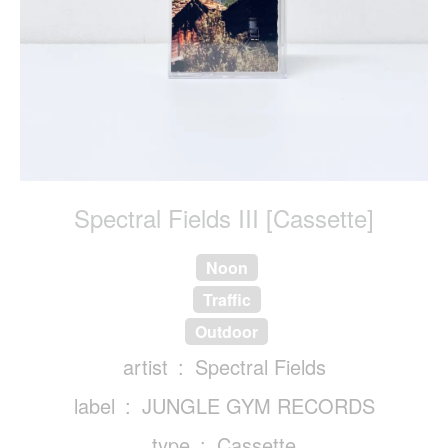
Spectral Fields III [Cassette]
Noon
Traffic
Outdoor
artist
Spectral Fields
label
JUNGLE GYM RECORDS
type
Cassette