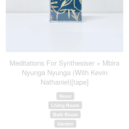
Meditations For Synthesiser + Mbira
Nyunga Nyunga (With Kevin
Nathaniel)[tape]
Noon
Living Room
Bath Room
Garden