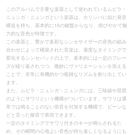
このアルバムで主要な楽器として使われているムビラ・
ニュンガ・ニュンガという楽器は、カリンバに似た発音
構造を持ち、基本的に15の鍵盤からなり、煌びやかで魅
力的な音色が特徴です。
この楽器と、豊かで多彩なシンセサイザーの音色の組み
合わせによって構築された音楽は、適度なタイミングで
変化するシンセパッドの上で、基本的には一定のフレー
ズが繰り返されつつ、微妙にヴァリエーションを加える
ことで、非常に有機的かつ複雑なリズムを創り出してい
ます。
また、ムビラ・ニュンガ・ニュンガには、三味線や琵琶
のようにサワリという機構がついています。サワリは通
常では鳴ることのない倍音を付加する機構で、ビーンな
どと言った擬音で表現できます。
一定のタイミングでサワリ付きのキーが鳴らされるた
め、その瞬間の心地よい音色が待ち遠しくなるようにも