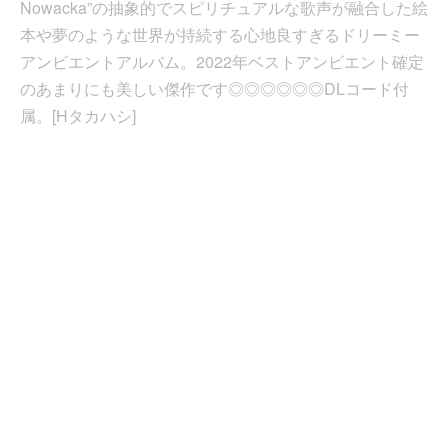
Nowacka”の抽象的でスピリチュアルな歌声が融合した絵
本や夢のような世界が持続する心地良すぎるドリーミー
アンビエントアルバム。2022年ベストアンビエント確定
のあまりにも美しい傑作です◎◎◎◎◎◎DLコード付
属。[Hタカハシ]