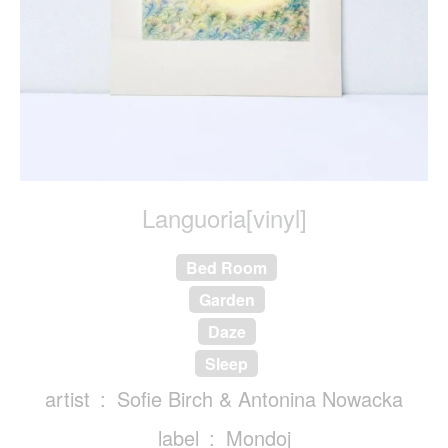
Languoria[vinyl]
Bed Room
Garden
Daze
Sleep
artist
Sofie Birch & Antonina Nowacka
label
Mondoj