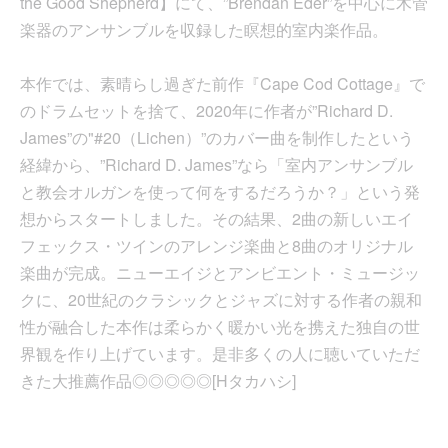
the Good Shepherd】にて、”Brendan Eder”を中心に木管
楽器のアンサンブルを収録した瞑想的室内楽作品。
本作では、素晴らし過ぎた前作『Cape Cod Cottage』で
のドラムセットを捨て、2020年に作者が”Richard D.
James”の"#20（Lichen）”のカバー曲を制作したという
経緯から、”Richard D. James”なら「室内アンサンブル
と教会オルガンを使って何をするだろうか？」という発
想からスタートしました。その結果、2曲の新しいエイ
フェックス・ツインのアレンジ楽曲と8曲のオリジナル
楽曲が完成。ニューエイジとアンビエント・ミュージッ
クに、20世紀のクラシックとジャズに対する作者の親和
性が融合した本作は柔らかく暖かい光を携えた独自の世
界観を作り上げています。是非多くの人に聴いていただ
きた大推薦作品◎◎◎◎◎[Hタカハシ]