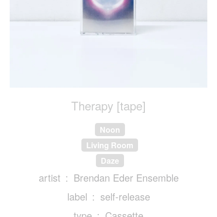
Therapy [tape]
Noon
Living Room
Daze
artist
Brendan Eder Ensemble
label
self-release
type
Cassette