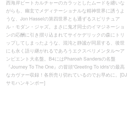
西海岸ビートカルチャーのカラッとしたムードを纏いな
がらも、幽玄でメディテーショナルな精神世界に誘うよ
うな、Jon Hasselの第四世界とも通ずるスピリチュア
ル・モダン・ジャズ。まさに鬼才同士のイマジネーショ
ンの応酬に引き摺り込まれてサイケデリックの森にトリ
ップしてしまったような、混沌と静謐が同居する、後世
にも永く語り継がれるであろうエクスペリメンタル〜ア
ンビエント大名盤。B4にはPharoah Sandersの名盤
『Journey To The One』の冒頭”Greeting To idris”の最高
なカヴァー収録！各所売り切れているのでお早めに。[DJ
サモハンキンポー]