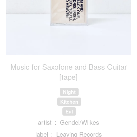
Music for Saxofone and Bass Guitar
[tape]
Night
Kitchen
Eat
artist
Gendel/Wilkes
label
Leaving Records