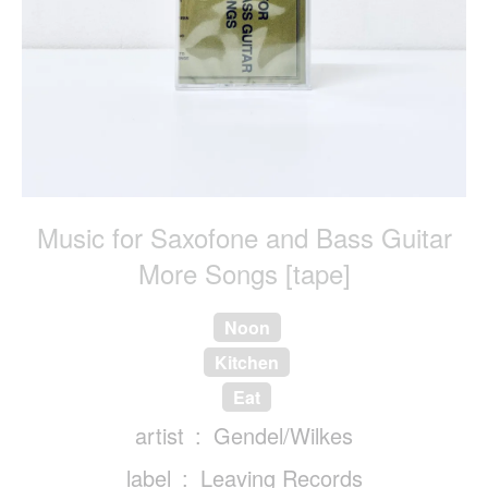
Music for Saxofone and Bass Guitar
More Songs [tape]
Noon
Kitchen
Eat
artist
Gendel/Wilkes
label
Leaving Records