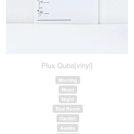
Plux Quba[vinyl]
Morning
Noon
Night
Bed Room
Garden
Awake