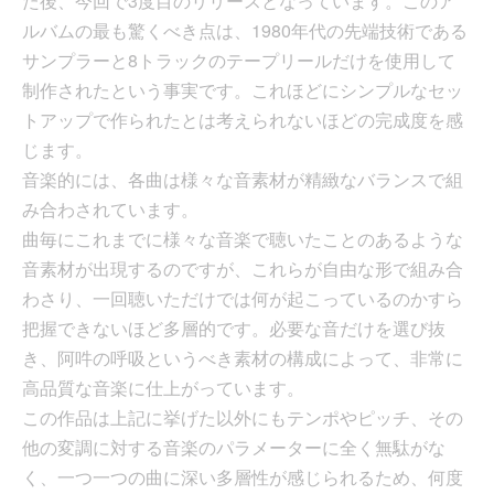
た後、今回で3度目のリリースとなっています。このア
ルバムの最も驚くべき点は、1980年代の先端技術である
サンプラーと8トラックのテープリールだけを使用して
制作されたという事実です。これほどにシンプルなセッ
トアップで作られたとは考えられないほどの完成度を感
じます。
音楽的には、各曲は様々な音素材が精緻なバランスで組
み合わされています。
曲毎にこれまでに様々な音楽で聴いたことのあるような
音素材が出現するのですが、これらが自由な形で組み合
わさり、一回聴いただけでは何が起こっているのかすら
把握できないほど多層的です。必要な音だけを選び抜
き、阿吽の呼吸というべき素材の構成によって、非常に
高品質な音楽に仕上がっています。
この作品は上記に挙げた以外にもテンポやピッチ、その
他の変調に対する音楽のパラメーターに全く無駄がな
く、一つ一つの曲に深い多層性が感じられるため、何度