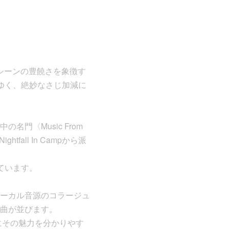
ドシーンの豊饒さを象徴す
をゆく、絶妙なさじ加減に
門〈Music From
fall In Campから派
ています。
ーカル音源のコラージュ
曲が並びます。
特にその魅力を分かりやす