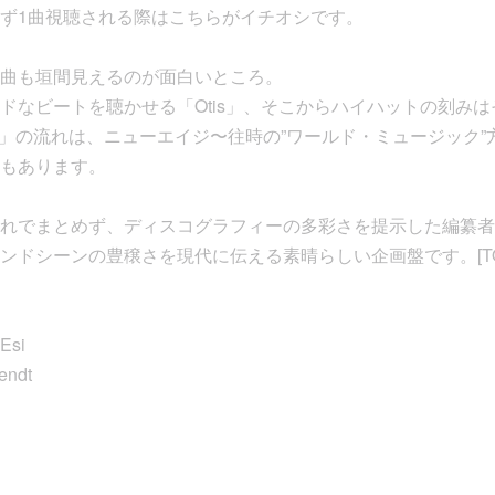
ず1曲視聴される際はこちらがイチオシです。
曲も垣間見えるのが面白いところ。
ドなビートを聴かせる「Otis」、そこからハイハットの刻み
 7」の流れは、ニューエイジ〜往時の”ワールド・ミュージック
もあります。
れでまとめず、ディスコグラフィーの多彩さを提示した編纂者
ンドシーンの豊穣さを現代に伝える素晴らしい企画盤です。[TO
 Esi
endt