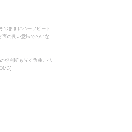
はそのままにハーフビート
”方面の良い意味でのいな
の好判断も光る選曲。ベ
MC]