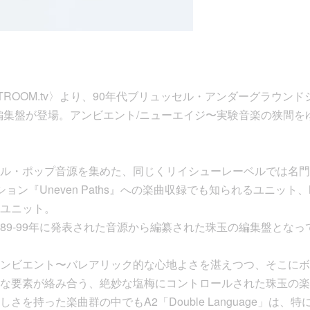
ROOM.tv〉より、90年代ブリュッセル・アンダーグラウン
Eyeの編集盤が登場。アンビエント/ニューエイジ〜実験音楽の狭間
・ポップ音源を集めた、同じくリイシューレーベルでは名門中の名
ョン『Uneven Paths』への楽曲収録でも知られるユニット、Night
ユニット。
89-99年に発表された音源から編纂された珠玉の編集盤となっ
ンビエント〜バレアリック的な心地よさを湛えつつ、そこにボ
な要素が絡み合う、絶妙な塩梅にコントロールされた珠玉の楽
さを持った楽曲群の中でもA2「Double Language」は、