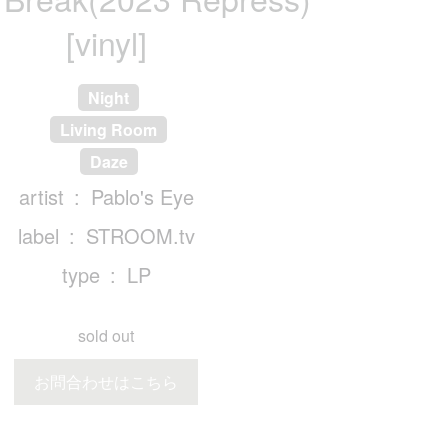
[vinyl]
Night
Living Room
Daze
artist
Pablo's Eye
label
STROOM.tv
type
LP
sold out
お問合わせはこちら