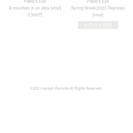
Pablo's Eye
Pablo's Eye
A mountain is an idea [vinyl]
Spring Break(2023 Repress)
3,500円
[vinyl]
お問合せ商品
©2021 kankyō Records All Rights Reserved.