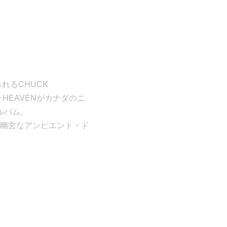
知られるCHUCK
O HEAVENがカナダのニ
アルバム。
幽玄なアンビエント・ド