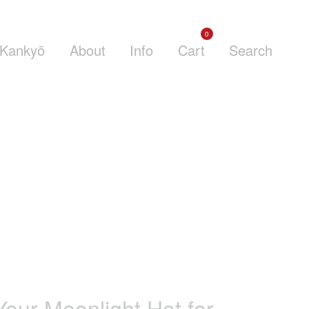
0
Kankyō
About
Info
Cart
Search
our Moonlight Hat for