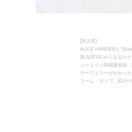
[再入荷]
ALICE HANSENと"S
BLAZEVICからなるカナ
ューエイジ発掘最前線〈S
テープエコーがかかった
リーム・ポップ。[DJサ