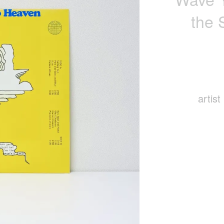
the S
artist