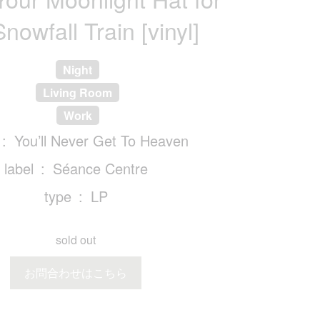
nowfall Train [vinyl]
Night
Living Room
Work
You’ll Never Get To Heaven
label
Séance Centre
type
LP
sold out
お問合わせはこちら