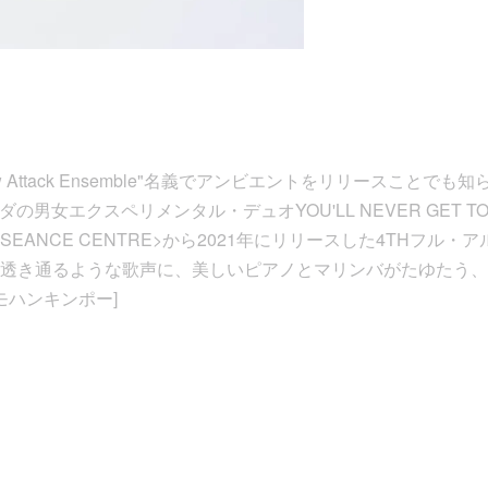
low Attack Ensemble"名義でアンビエントをリリースことでも
ダの男女エクスペリメンタル・デュオYOU'LL NEVER GET T
EANCE CENTRE>から2021年にリリースした4THフル・
透き通るような歌声に、美しいピアノとマリンバがたゆたう、
モハンキンポー]