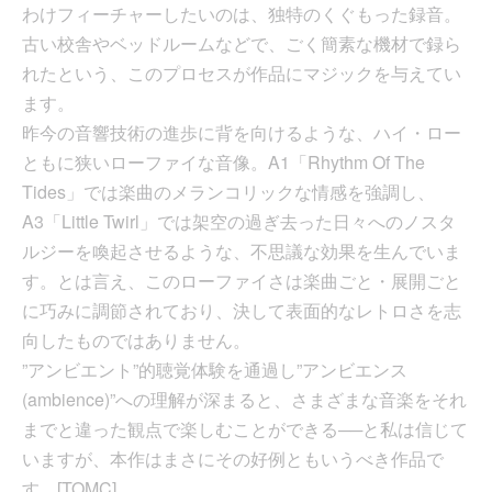
わけフィーチャーしたいのは、独特のくぐもった録音。
古い校舎やベッドルームなどで、ごく簡素な機材で録ら
れたという、このプロセスが作品にマジックを与えてい
ます。
昨今の音響技術の進歩に背を向けるような、ハイ・ロー
ともに狭いローファイな音像。A1「Rhythm Of The
Tides」では楽曲のメランコリックな情感を強調し、
A3「Little Twirl」では架空の過ぎ去った日々へのノスタ
ルジーを喚起させるような、不思議な効果を生んでいま
す。とは言え、このローファイさは楽曲ごと・展開ごと
に巧みに調節されており、決して表面的なレトロさを志
向したものではありません。
”アンビエント”的聴覚体験を通過し”アンビエンス
(ambience)”への理解が深まると、さまざまな音楽をそれ
までと違った観点で楽しむことができる──と私は信じて
いますが、本作はまさにその好例ともいうべき作品で
す。[TOMC]