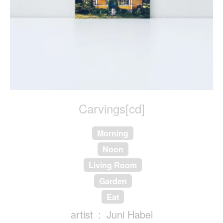
Carvings[cd]
Morning
Noon
Living Room
Garden
Eat
artist
Juni Habel