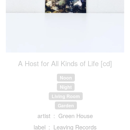
A Host for All Kinds of Life [cd]
Noon
Night
Living Room
Garden
artist
Green House
label
Leaving Records