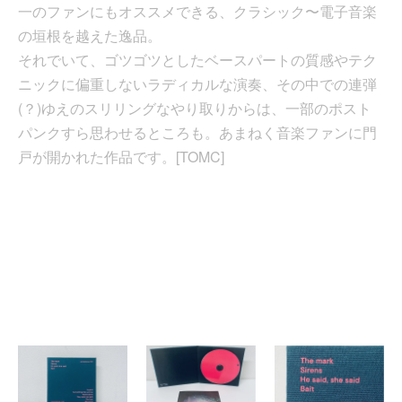
一のファンにもオススメできる、クラシック〜電子音楽
の垣根を越えた逸品。
それでいて、ゴツゴツとしたベースパートの質感やテク
ニックに偏重しないラディカルな演奏、その中での連弾
(？)ゆえのスリリングなやり取りからは、一部のポスト
パンクすら思わせるところも。あまねく音楽ファンに門
戸が開かれた作品です。[TOMC]