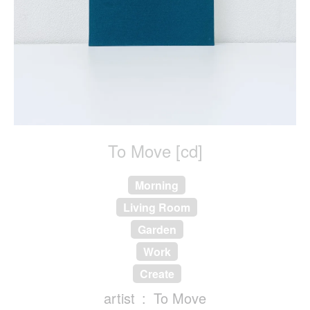
To Move [cd]
Morning
Living Room
Garden
Work
Create
artist
To Move