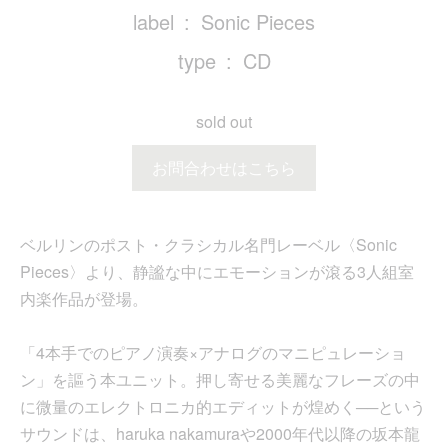
label
Sonic Pieces
type
CD
sold out
お問合わせはこちら
ベルリンのポスト・クラシカル名門レーベル〈Sonic
Pieces〉より、静謐な中にエモーションが滾る3人組室
内楽作品が登場。
「4本手でのピアノ演奏×アナログのマニピュレーショ
ン」を謳う本ユニット。押し寄せる美麗なフレーズの中
に微量のエレクトロニカ的エディットが煌めく──という
サウンドは、haruka nakamuraや2000年代以降の坂本龍