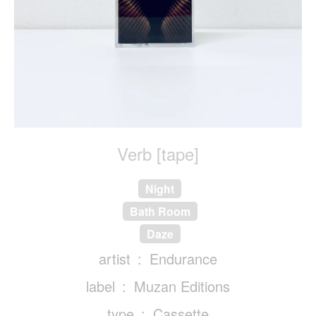
Verb [tape]
Night
Bath Room
Daze
artist
Endurance
label
Muzan Editions
type
Cassette