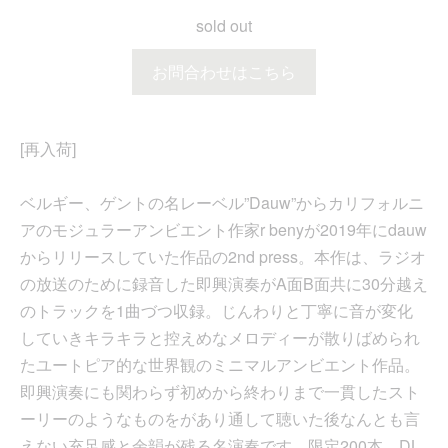
sold out
お問合わせはこちら
[再入荷]
ベルギー、ゲントの名レーベル”Dauw”からカリフォルニ
アのモジュラーアンビエント作家r benyが2019年にdauw
からリリースしていた作品の2nd press。本作は、ラジオ
の放送のために録音した即興演奏がA面B面共に30分越え
のトラックを1曲づつ収録。じんわりと丁寧に音が変化
していきキラキラと控えめなメロディーが散りばめられ
たユートピア的な世界観のミニマルアンビエント作品。
即興演奏にも関わらず初めから終わりまで一貫したスト
ーリーのようなものをがあり通して聴いた後なんとも言
えない充足感と余韻が残る名演奏です。限定200本。DL