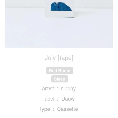
July [tape]
Bed Room
Sleep
artist
r beny
label
Dauw
type
Cassette