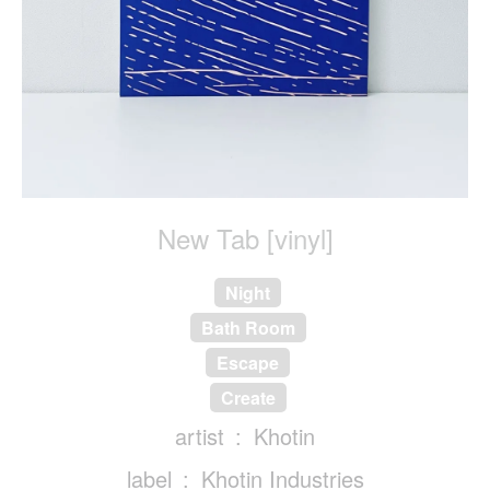
New Tab [vinyl]
Night
Bath Room
Escape
Create
artist
Khotin
label
Khotin Industries